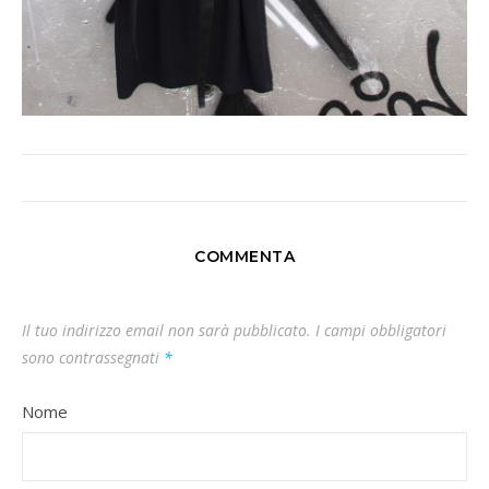
COMMENTA
Il tuo indirizzo email non sarà pubblicato.
I campi obbligatori
sono contrassegnati
*
Nome