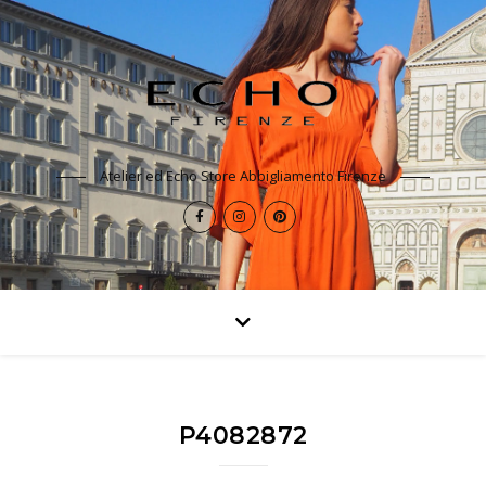
Atelier ed Echo Store Abbigliamento Firenze
P4082872