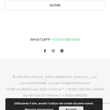
WHATSAPP
+393474805409
© 2026 Echo Firenze - PAOLA ERMINI di P. Ermini & C. s.a.s.
p.iva 06355470482 | e-mail:
info@echofirenze.it
STORE Via dell’Oriuolo 39/41 r Firenze T.
+ 39 055.2381149
| ATELIER
Via del Sole 37 r Firenze T.
+ 39 055 4932028
|
Bard Tema di
WP Royal
.
Utilizzando il sito, accetti l'utilizzo dei cookie da parte nostra.
Accetto
Maggiori informazioni