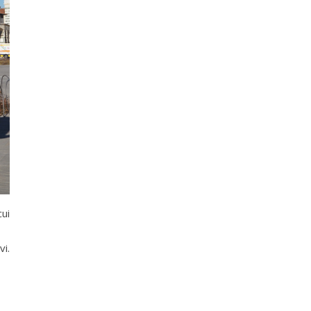
ui
vi.