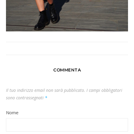
COMMENTA
Il tuo indirizzo email non sarà pubblicato.
I campi obbligatori
sono contrassegnati
*
Nome