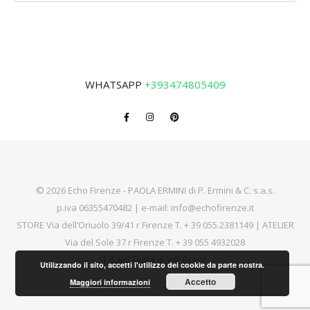
WHATSAPP
+393474805409
© 2026 Echo Firenze - PAOLA ERMINI di P. Ermini & C. s.a.s.
p.iva 06355470482 | e-mail:
info@echofirenze.it
STORE Via dell’Oriuolo 39/41 r Firenze T.
+ 39 055.2381149
| ATELIER
Via del Sole 37 r Firenze T.
+ 39 055 4932028
|
Bard Tema di
WP Royal
.
Utilizzando il sito, accetti l'utilizzo dei cookie da parte nostra.
Accetto
Maggiori informazioni