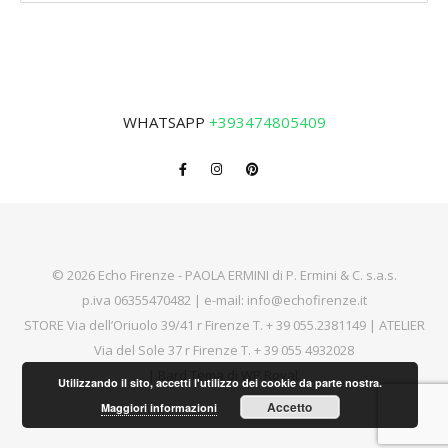
WHATSAPP
+393474805409
© 2026 Echo Firenze - PAOLA ERMINI di P. Ermini & C. s.a.s.
p.iva 06355470482 | e-mail:
info@echofirenze.it
STORE Via dell’Oriuolo 39/41 r Firenze T.
+ 39 055.2381149
| ATELIER
Via del Sole 37 r Firenze T.
+ 39 055 4932028
|
Bard Tema di
WP Royal
.
Utilizzando il sito, accetti l'utilizzo dei cookie da parte nostra.
Accetto
Maggiori informazioni