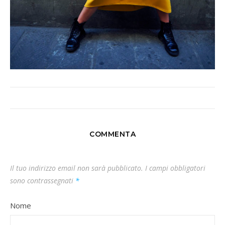
COMMENTA
Il tuo indirizzo email non sarà pubblicato.
I campi obbligatori
sono contrassegnati
*
Nome