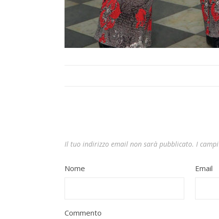
Il tuo indirizzo email non sarà pubblicato.
I campi
Nome
Email
Commento