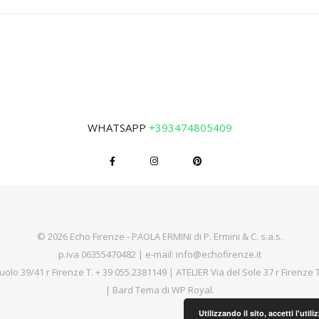
WHATSAPP
+393474805409
© 2026 Echo Firenze - PAOLA ERMINI di P. Ermini & C. s.a.s.
p.iva 06355470482 | e-mail:
info@echofirenze.it
uolo 39/41 r Firenze T.
+ 39 055.2381149
| ATELIER Via del Sole 37 r Firenze 
|
Bard Tema di
WP Royal
.
Utilizzando il sito, accetti l'uti