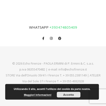
WHATSAPP
+393474805409
© 2026 Echo Firenze - PAOLA ERMINI di P. Ermini & C. s.a.s.
p.iva 06355470482 | e-mail:
info@echofirenze.it
STORE Via dell’Oriuolo 39/41 r Firenze T.
+ 39 055.2381149
| ATELIER
Via del Sole 37 r Firenze T.
+ 39 055 4932028
|
Bard Tema di
WP Royal
.
Utilizzando il sito, accetti l'utilizzo dei cookie da parte nostra.
Accetto
Maggiori informazioni