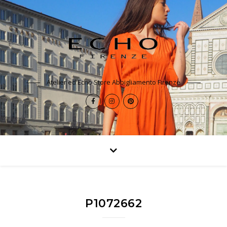
Atelier ed Echo Store Abbigliamento Firenze
P1072662