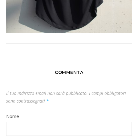
COMMENTA
Il tuo indirizzo email non sarà pubblicato.
I campi obbligatori
sono contrassegnati
*
Nome