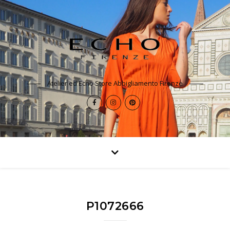
Atelier ed Echo Store Abbigliamento Firenze
P1072666