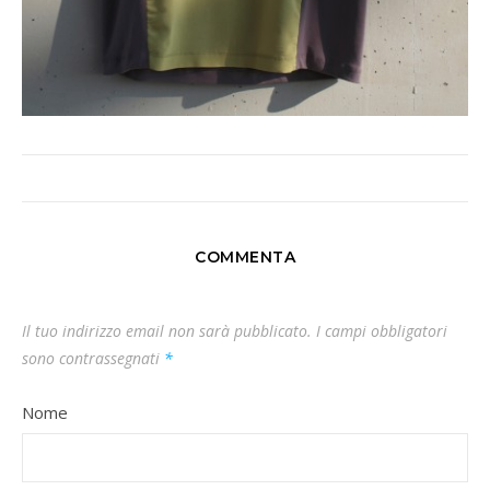
COMMENTA
Il tuo indirizzo email non sarà pubblicato.
I campi obbligatori
sono contrassegnati
*
Nome