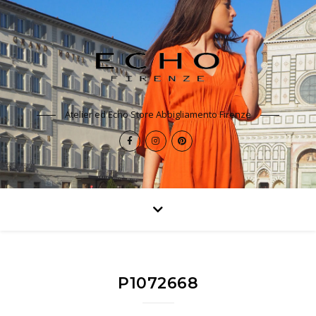
Atelier ed Echo Store Abbigliamento Firenze
P1072668