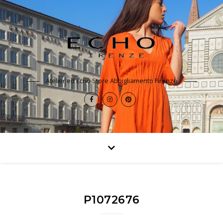
Atelier ed Echo Store Abbigliamento Firenze
P1072676