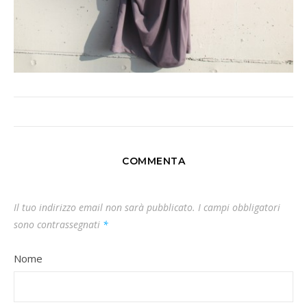
COMMENTA
Il tuo indirizzo email non sarà pubblicato.
I campi obbligatori
sono contrassegnati
*
Nome