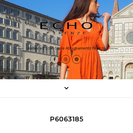
Atelier ed Echo Store Abbigliamento Firenze
P6063185