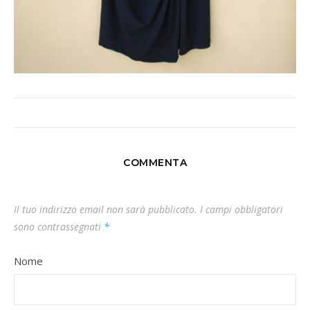
COMMENTA
Il tuo indirizzo email non sarà pubblicato.
I campi obbligatori
sono contrassegnati
*
Nome