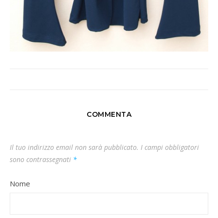
COMMENTA
Il tuo indirizzo email non sarà pubblicato.
I campi obbligatori
sono contrassegnati
*
Nome