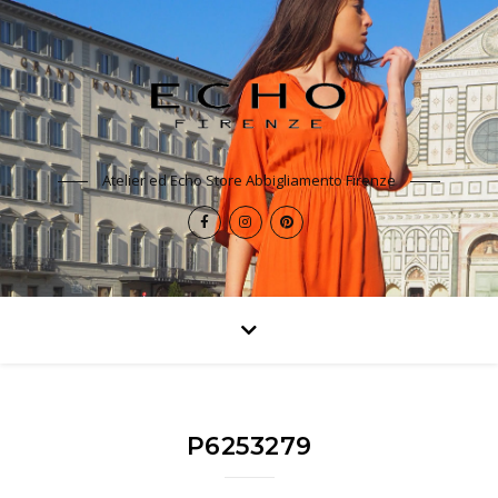
Atelier ed Echo Store Abbigliamento Firenze
P6253279