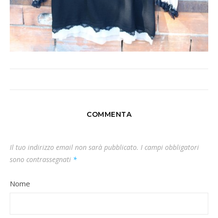
COMMENTA
Il tuo indirizzo email non sarà pubblicato.
I campi obbligatori
sono contrassegnati
*
Nome