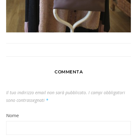
COMMENTA
Il tuo indirizzo email non sarà pubblicato.
I campi obbligatori
sono contrassegnati
*
Nome