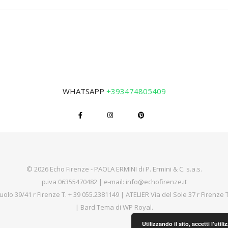
WHATSAPP
+393474805409
© 2026 Echo Firenze - PAOLA ERMINI di P. Ermini & C. s.a.s.
p.iva 06355470482 | e-mail:
info@echofirenze.it
uolo 39/41 r Firenze T.
+ 39 055.2381149
| ATELIER Via del Sole 37 r Firenze 
|
Bard Tema di
WP Royal
.
Utilizzando il sito, accetti l'uti