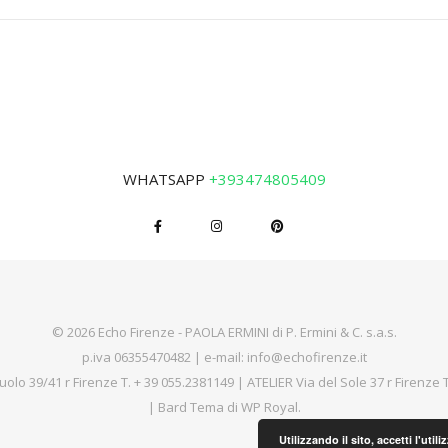
WHATSAPP
+393474805409
© 2026 Echo Firenze - PAOLA ERMINI di P. Ermini & C. s.a.s.
p.iva 06355470482 | e-mail:
info@echofirenze.it
uolo 39/41 r Firenze T.
+ 39 055.2381149
| ATELIER Via del Sole 37 r Firenze 
|
Bard Tema di
WP Royal
.
Utilizzando il sito, accetti l'uti