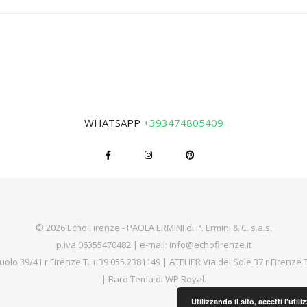
WHATSAPP
+393474805409
© 2026 Echo Firenze - PAOLA ERMINI di P. Ermini & C. s.a.s.
p.iva 06355470482 | e-mail:
info@echofirenze.it
uolo 39/41 r Firenze T.
+ 39 055.2381149
| ATELIER Via del Sole 37 r Firenze 
|
Bard Tema di
WP Royal
.
Utilizzando il sito, accetti l'uti