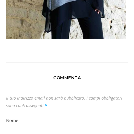
COMMENTA
Il tuo indirizzo email non sarà pubblicato.
I campi obbligatori
sono contrassegnati
*
Nome