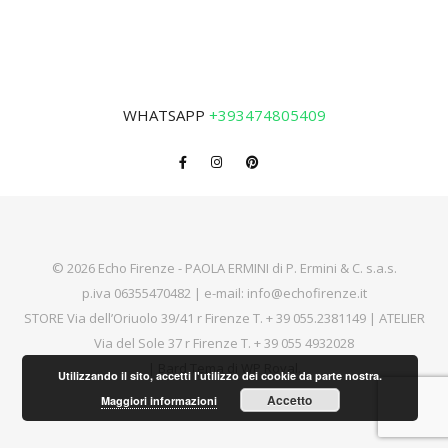
WHATSAPP
+393474805409
© 2026 Echo Firenze - PAOLA ERMINI di P. Ermini & C. s.a.s.
p.iva 06355470482 | e-mail:
info@echofirenze.it
STORE Via dell’Oriuolo 39/41 r Firenze T.
+ 39 055.2381149
| ATELIER
Via del Sole 37 r Firenze T.
+ 39 055 4932028
|
Bard Tema di
WP Royal
.
Utilizzando il sito, accetti l'utilizzo dei cookie da parte nostra.
Accetto
Maggiori informazioni