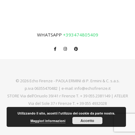
WHATSAPP
+393474805409
© 2026 Echo Firenze - PAOLA ERMINI di P. Ermini & C. s.a.s.
p.iva 06355470482 | e-mail:
info@echofirenze.it
STORE Via dell’Oriuolo 39/41 r Firenze T.
+ 39 055.2381149
| ATELIER
Via del Sole 37 r Firenze T.
+ 39 055 4932028
|
Bard Tema di
WP Royal
.
Utilizzando il sito, accetti l'utilizzo dei cookie da parte nostra.
Accetto
Maggiori informazioni