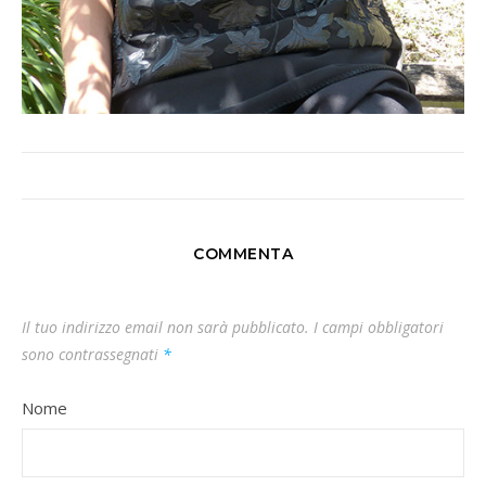
COMMENTA
Il tuo indirizzo email non sarà pubblicato.
I campi obbligatori
sono contrassegnati
*
Nome