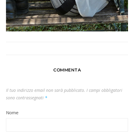
COMMENTA
Il tuo indirizzo email non sarà pubblicato.
I campi obbligatori
sono contrassegnati
*
Nome