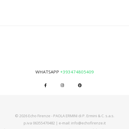
WHATSAPP
+393474805409
© 2026 Echo Firenze - PAOLA ERMINI di P. Ermini & C. s.a.s.
p.iva 06355470482 | e-mail:
info@echofirenze.it