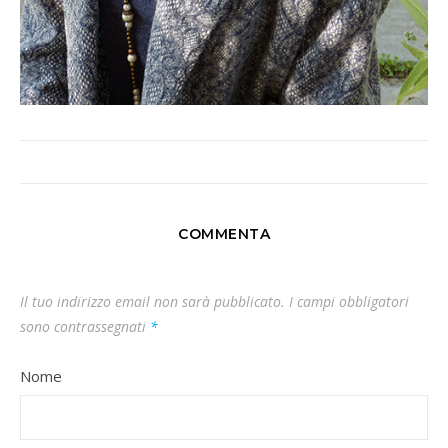
COMMENTA
Il tuo indirizzo email non sarà pubblicato.
I campi obbligatori
sono contrassegnati
*
Nome