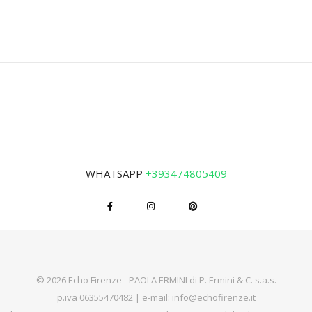
WHATSAPP
+393474805409
© 2026 Echo Firenze - PAOLA ERMINI di P. Ermini & C. s.a.s.
p.iva 06355470482 | e-mail:
info@echofirenze.it