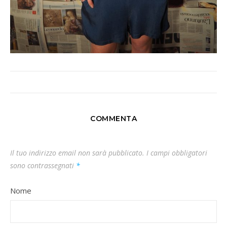
COMMENTA
Il tuo indirizzo email non sarà pubblicato.
I campi obbligatori
sono contrassegnati
*
Nome