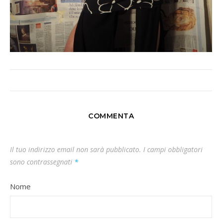
COMMENTA
Il tuo indirizzo email non sarà pubblicato.
I campi obbligatori
sono contrassegnati
*
Nome