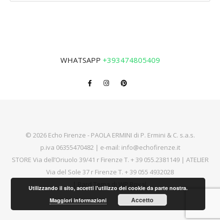
WHATSAPP
+393474805409
© 2026 Echo Firenze - PAOLA ERMINI di P. Ermini & C. s.a.s.
p.iva 06355470482 | e-mail:
info@echofirenze.it
STORE Via dell’Oriuolo 39/41 r Firenze T.
+ 39 055.2381149
| ATELIER
Via del Sole 37 r Firenze T.
+ 39 055 4932028
|
Bard Tema di
WP Royal
.
Utilizzando il sito, accetti l'utilizzo dei cookie da parte nostra.
Accetto
Maggiori informazioni