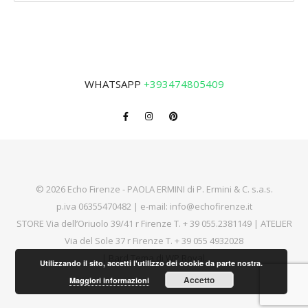
WHATSAPP
+393474805409
© 2026 Echo Firenze - PAOLA ERMINI di P. Ermini & C. s.a.s.
p.iva 06355470482 | e-mail:
info@echofirenze.it
STORE Via dell’Oriuolo 39/41 r Firenze T.
+ 39 055.2381149
| ATELIER
Via del Sole 37 r Firenze T.
+ 39 055 4932028
|
Bard Tema di
WP Royal
.
Utilizzando il sito, accetti l'utilizzo dei cookie da parte nostra.
Accetto
Maggiori informazioni