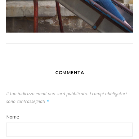
COMMENTA
Il tuo indirizzo email non sarà pubblicato.
I campi obbligatori
sono contrassegnati
*
Nome