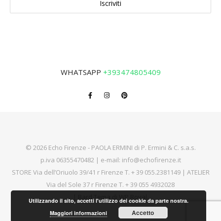
WHATSAPP
+393474805409
© 2026 Echo Firenze - PAOLA ERMINI di P. Ermini & C. s.a.s.
p.iva 06355470482 | e-mail:
info@echofirenze.it
STORE Via dell’Oriuolo 39/41 r Firenze T.
+ 39 055.2381149
| ATELIER
Via del Sole 37 r Firenze T.
+ 39 055 4932028
|
Bard Tema di
WP Royal
.
Utilizzando il sito, accetti l'utilizzo dei cookie da parte nostra.
Accetto
Maggiori informazioni