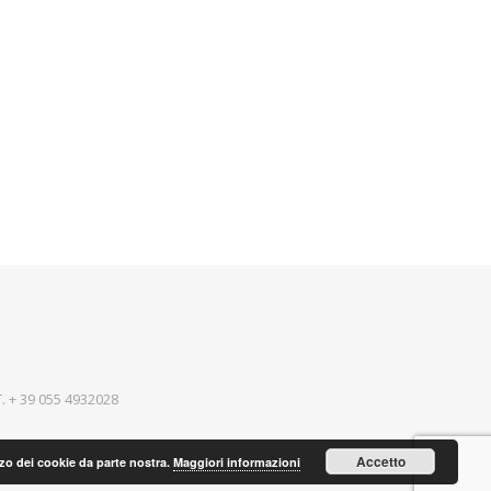
T.
+ 39 055 4932028
Accetto
lizzo dei cookie da parte nostra.
Maggiori informazioni