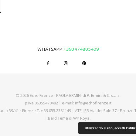
WHATSAPP
+393474805409
© 2026 Echo Firenze - PAOLA ERMINI di P. Ermini & C. s.a.s.
p.iva 06355470482 | e-mail:
info@echofirenze.it
uolo 39/41 r Firenze T.
+ 39 055.2381149
| ATELIER Via del Sole 37 r Firenze 
|
Bard Tema di
WP Royal
.
Utilizzando il sito, accetti l'uti