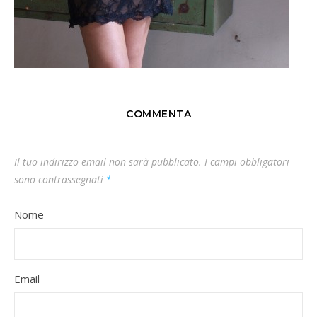
COMMENTA
Il tuo indirizzo email non sarà pubblicato.
I campi obbligatori
sono contrassegnati
*
Nome
Email