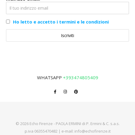
Ho letto e accetto i termini e le condizioni
WHATSAPP
+393474805409
© 2026 Echo Firenze - PAOLA ERMINI di P. Ermini & C. s.a.s.
p.iva 06355470482 | e-mail:
info@echofirenze.it