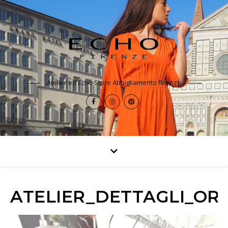
Atelier ed Echo Store Abbigliamento Firenze
ATELIER_DETTAGLI_ORI