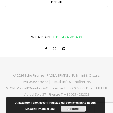
WHATSAPP
+393474805409
© 2026 Echo Firenze - PAOLA ERMINI di P. Ermini & C. s.a.s.
p.iva 06355470482 | e-mail:
info@echofirenze.it
STORE Via dell’Oriuolo 39/41 r Firenze T.
+ 39 055.2381149
| ATELIER
Via del Sole 37 r Firenze T.
+ 39 055 4932028
|
Bard Tema di
WP Royal
.
Utilizzando il sito, accetti l'utilizzo dei cookie da parte nostra.
Accetto
Maggiori informazioni